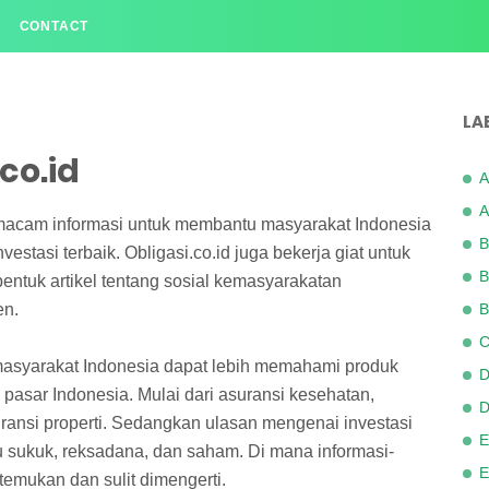
CONTACT
LA
co.id
A
A
 macam informasi untuk membantu masyarakat Indonesia
B
tasi terbaik. Obligasi.co.id juga bekerja giat untuk
B
entuk artikel tentang sosial kemasyarakatan
en.
B
C
masyarakat Indonesia dapat lebih memahami produk
D
i pasar Indonesia. Mulai dari asuransi kesehatan,
D
uransi properti. Sedangkan ulasan mengenai investasi
E
au sukuk, reksadana, dan saham. Di mana informasi-
E
itemukan dan sulit dimengerti.