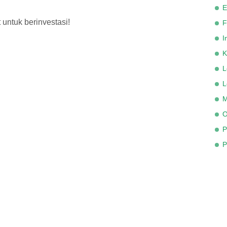
E
untuk berinvestasi!
F
I
K
L
L
M
O
P
P