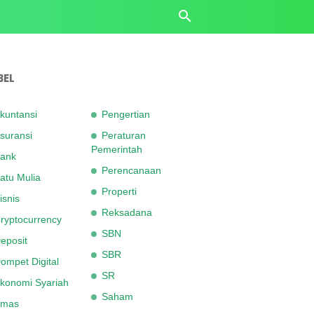
BEL
kuntansi
Pengertian
suransi
Peraturan
Pemerintah
ank
Perencanaan
atu Mulia
Properti
isnis
Reksadana
ryptocurrency
SBN
eposit
SBR
ompet Digital
SR
konomi Syariah
Saham
mas