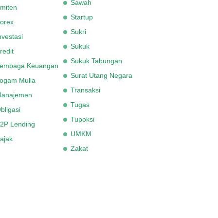
Sawah
miten
Startup
orex
Sukri
nvestasi
Sukuk
redit
Sukuk Tabungan
embaga Keuangan
Surat Utang Negara
ogam Mulia
Transaksi
anajemen
Tugas
bligasi
Tupoksi
2P Lending
UMKM
ajak
Zakat