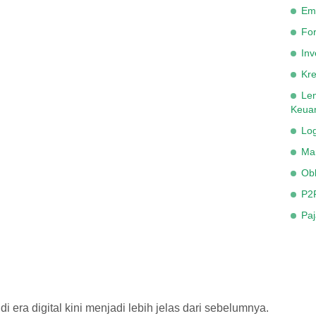
Em
Fo
Inv
Kre
Le
Keua
Lo
Ma
Obl
P2
Paj
i era digital kini menjadi lebih jelas dari sebelumnya.