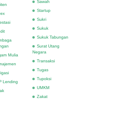
Sawah
iten
Startup
rex
Sukri
estasi
Sukuk
dit
Sukuk Tabungan
mbaga
ngan
Surat Utang
Negara
gam Mulia
Transaksi
najemen
Tugas
igasi
Tupoksi
P Lending
UMKM
ak
Zakat