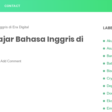
CONTACT
gris di Era Digital
LABE
jar Bahasa Inggris di
Aku
Asu
Ba
Add Comment
Bat
Bis
Cry
Dep
Dom
Ek
Em