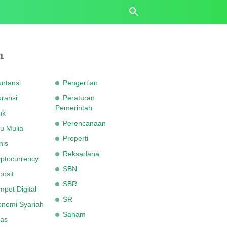
L
ntansi
Pengertian
ransi
Peraturan
Pemerintah
nk
Perencanaan
u Mulia
Properti
nis
Reksadana
ptocurrency
SBN
osit
SBR
pet Digital
SR
onomi Syariah
Saham
as