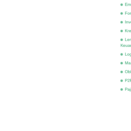
Em
Fo
Inv
Kre
Le
Keua
Lo
Ma
Obl
P2
Paj