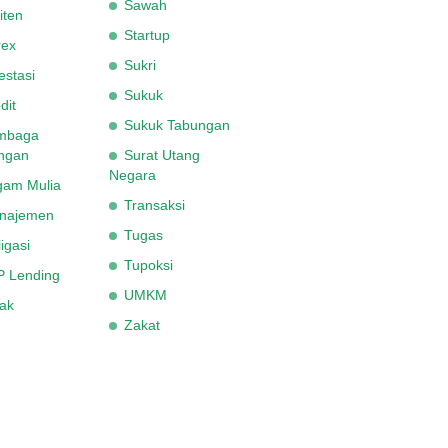
Sawah
iten
Startup
rex
Sukri
estasi
Sukuk
dit
Sukuk Tabungan
mbaga
ngan
Surat Utang
Negara
gam Mulia
Transaksi
najemen
Tugas
igasi
Tupoksi
P Lending
UMKM
ak
Zakat