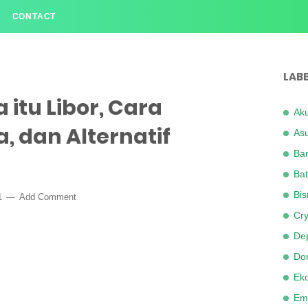
CONTACT
LABE
itu Libor, Cara
Aku
, dan Alternatif
Asu
Ba
Bat
Bis
21
Add Comment
Cry
Dep
Dom
Ek
Em