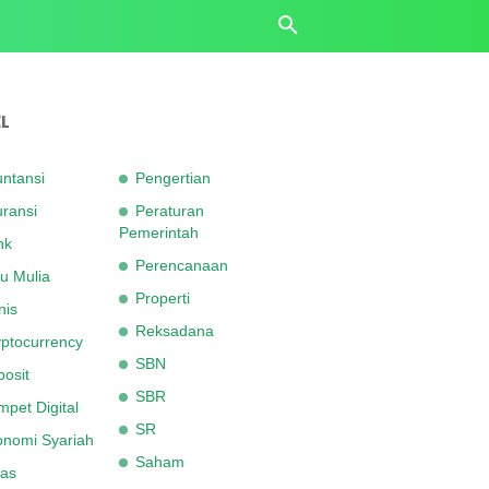
L
ntansi
Pengertian
ransi
Peraturan
Pemerintah
nk
Perencanaan
u Mulia
Properti
nis
Reksadana
ptocurrency
SBN
osit
SBR
pet Digital
SR
onomi Syariah
Saham
as