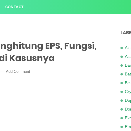
CONTACT
LABE
ghitung EPS, Fungsi,
Aku
di Kasusnya
Asu
Ba
Add Comment
Bat
Bis
Cry
Dep
Dom
Ek
Em