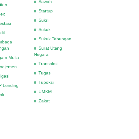
Sawah
iten
Startup
rex
Sukri
estasi
Sukuk
dit
Sukuk Tabungan
mbaga
ngan
Surat Utang
Negara
gam Mulia
Transaksi
najemen
Tugas
igasi
Tupoksi
P Lending
UMKM
ak
Zakat