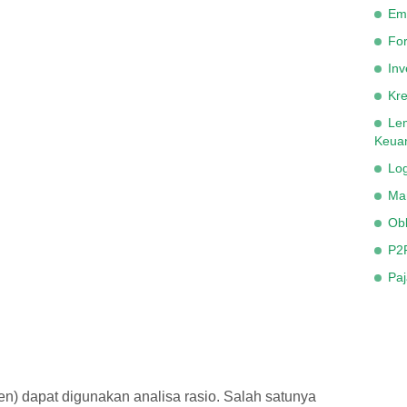
Em
Fo
Inv
Kre
Le
Keua
Lo
Ma
Obl
P2
Paj
n) dapat digunakan analisa rasio. Salah satunya