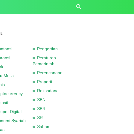
L
ntansi
Pengertian
ransi
Peraturan
Pemerintah
nk
Perencanaan
u Mulia
Properti
nis
Reksadana
ptocurrency
SBN
osit
SBR
pet Digital
SR
onomi Syariah
Saham
as